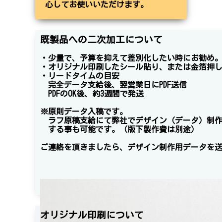
心してお使いいただけます。
既製品への二次加工
について
・少量で、予算を抑えて差別化したい時にお勧め
・オリジナル印刷したシール貼り、または金箔押
・リードタイムの目安
完
全データ支給
後、翌
営業日にPDF送信
PDFのOK
後、約3週間で発送
※原則データ入稿です。
ラフ原稿支給にて弊社でデザイン（データ）制
する
事も可能です。（版下製作費は別途）
ご連絡を頂きましたら、デザイン制作用データを
オリジナル印刷について