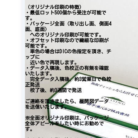
（オリジナル印刷の特徴）
・最低ロット500個から受注が可能で
す。
・パッケージ全面（取り出し面、側面4
面、底面）
へのオリジナル印刷が可能です。
・オフセット印刷なので繊細な印
刷が
可
能です。
単色の場合はDICの色指定を頂き、チ
ップに
近い色で再現します。
・デ
ータ入稿後、色校正の有無を確認
いたします
。
完
全データ入稿
後、
約3営業日で色校
正発送
校了後、約3週間で発送
ご連絡を頂きましたら、展開図データ
を送信いたします。
※全面オリジナル印刷は、パッケージ
全体アピールをしたい時にお勧めで
す。