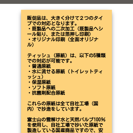
販促品は、大きく分けて２つのタイ
プでの対応となります。
・
既製品への二次加工（既製品へシ
ール貼り、または箔押し印刷）
・オリジナル印刷（全面オリジナ
ル）
ティッシュ（原紙）は、以下の
5種類
での対応が可能です。
・普通原紙
・水に流せる原紙（トイレットティ
ッシュ）
・保湿原紙
・ソフト原紙
・抗菌剤配合原紙
これらの原紙は全て自社工場（国
内）で抄造をしています。
富士山の雪解け水と天然パルプ100％
を使用し、自社工場で抄いた原紙で
製造している
国産商品ですので、安